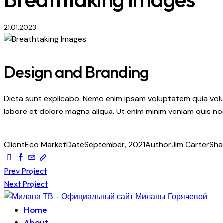
21.01.2023
Design and Branding
Dicta sunt explicabo. Nemo enim ipsam voluptatem quia volupt
labore et dolore magna aliqua. Ut enim minim veniam quis n
Client
Eco Market
Date
September, 2021
Author
Jim Carter
Sha
Навигация
Prev Project
Next Project
по
Home
записям
About