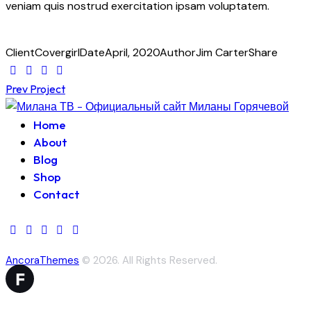
veniam quis nostrud exercitation ipsam voluptatem.
Client
Covergirl
Date
April, 2020
Author
Jim Carter
Share
Навигация
Prev Project
по
Home
About
записям
Blog
Shop
Contact
AncoraThemes
© 2026. All Rights Reserved.