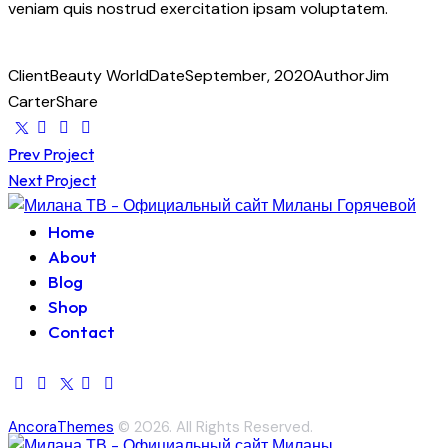
veniam quis nostrud exercitation ipsam voluptatem.
Client
Beauty World
Date
September, 2020
Author
Jim
Carter
Share
Навигация
Prev Project
Next Project
по
Home
записям
About
Blog
Shop
Contact
AncoraThemes
© 2026. All Rights Reserved.