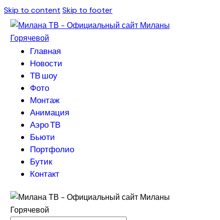
Skip to content
Skip to footer
Главная
Новости
ТВ шоу
Фото
Монтаж
Анимация
Аэро ТВ
Бьюти
Портфолио
Бутик
Контакт