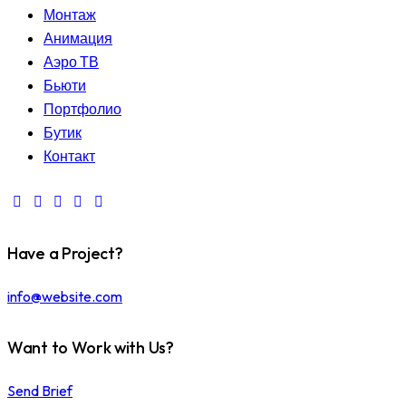
Монтаж
Анимация
Аэро ТВ
Бьюти
Портфолио
Бутик
Контакт
Have a Project?
info@website.com
Want to Work with Us?
Send Brief