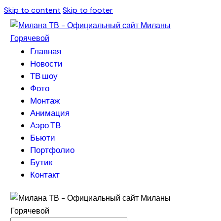
Skip to content
Skip to footer
Главная
Новости
ТВ шоу
Фото
Монтаж
Анимация
Аэро ТВ
Бьюти
Портфолио
Бутик
Контакт