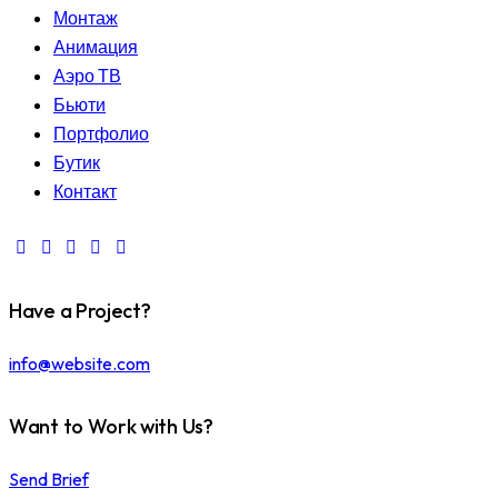
Монтаж
Анимация
Аэро ТВ
Бьюти
Портфолио
Бутик
Контакт
Have a Project?
info@website.com
Want to Work with Us?
Send Brief