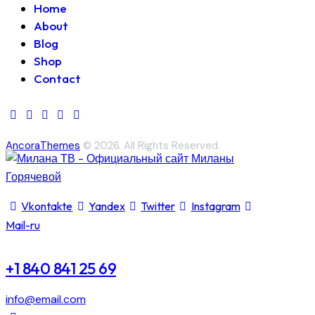
Home
записям
About
Blog
Shop
Contact
AncoraThemes
© 2026. All Rights Reserved.
Vkontakte
Yandex
Twitter
Instagram
Mail-ru
+1 840 841 25 69
info@email.com