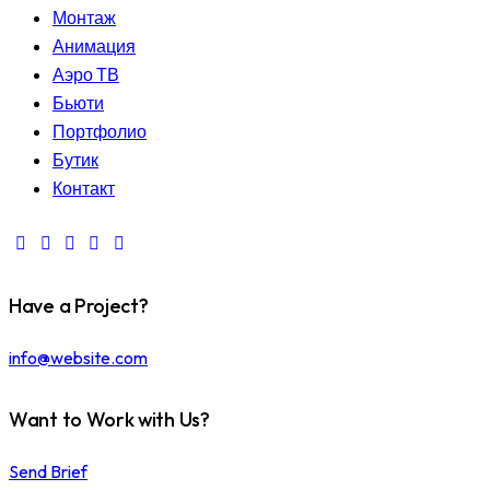
Монтаж
Анимация
Аэро ТВ
Бьюти
Портфолио
Бутик
Контакт
Have a Project?
info@website.com
Want to Work with Us?
Send Brief