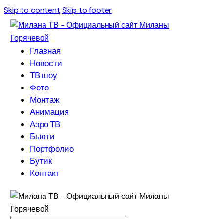
Skip to content
Skip to footer
Главная
Новости
ТВ шоу
Фото
Монтаж
Анимация
Аэро ТВ
Бьюти
Портфолио
Бутик
Контакт