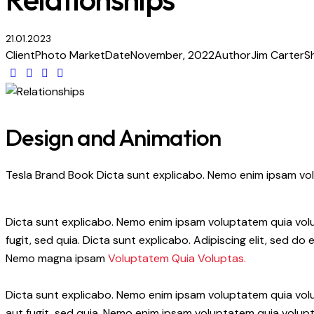
21.01.2023
Client
Photo Market
Date
November, 2022
Author
Jim Carter
S
Design and Animation
Tesla Brand Book Dicta sunt explicabo. Nemo enim ipsam volu
Dicta sunt explicabo. Nemo enim ipsam voluptatem quia volup
fugit, sed quia. Dicta sunt explicabo. Adipiscing elit, sed 
Nemo magna ipsam
Voluptatem Quia Voluptas.
Dicta sunt explicabo. Nemo enim ipsam voluptatem quia volu
aut fugit, sed quia. Nemo enim ipsam voluptatem quia volupt