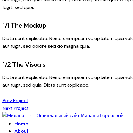
fugit, sed quia.
1/1 The Mockup
Dicta sunt explicabo. Nemo enim ipsam voluptatem quia volu
aut fugit, sed dolore sed do magna quia.
1/2 The Visuals
Dicta sunt explicabo. Nemo enim ipsam voluptatem quia volu
aut fugit, sed quia. Dicta sunt explicabo.
Навигация
Prev Project
Next Project
по
Home
записям
About