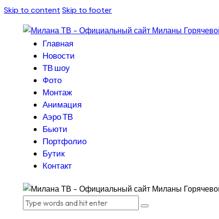
Skip to content
Skip to footer
Главная
Новости
ТВ шоу
Фото
Монтаж
Анимация
Аэро ТВ
Бьюти
Портфолио
Бутик
Контакт