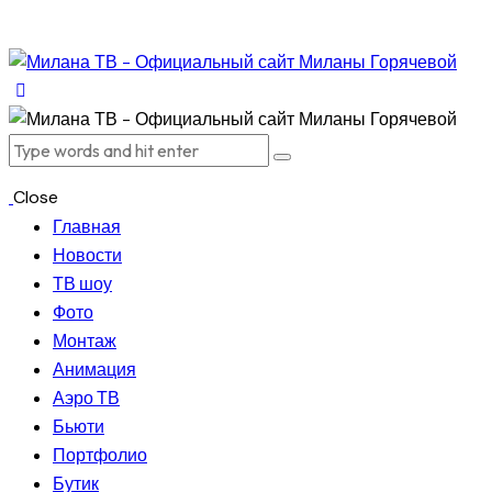
Close
Главная
Новости
ТВ шоу
Фото
Монтаж
Анимация
Аэро ТВ
Бьюти
Портфолио
Бутик