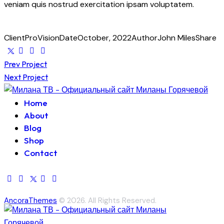
veniam quis nostrud exercitation ipsam voluptatem.
Client
ProVision
Date
October, 2022
Author
John Miles
Share
Навигация
Prev Project
Next Project
по
Home
записям
About
Blog
Shop
Contact
AncoraThemes
© 2026. All Rights Reserved.