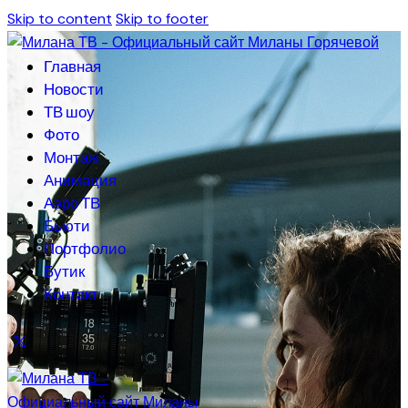
Skip to content
Skip to footer
Главная
Новости
ТВ шоу
Фото
Монтаж
Анимация
Аэро ТВ
Бьюти
Портфолио
Бутик
Контакт