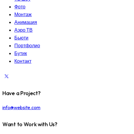
Фото
Монтаж
Анимация
Аэро ТВ
Бьюти
Портфолио
Бутик
Контакт
Have a Project?
info@website.com
Want to Work with Us?