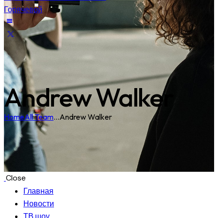
Andrew Walker
Home
All Team
...
Andrew Walker
Close
Главная
Новости
ТВ шоу