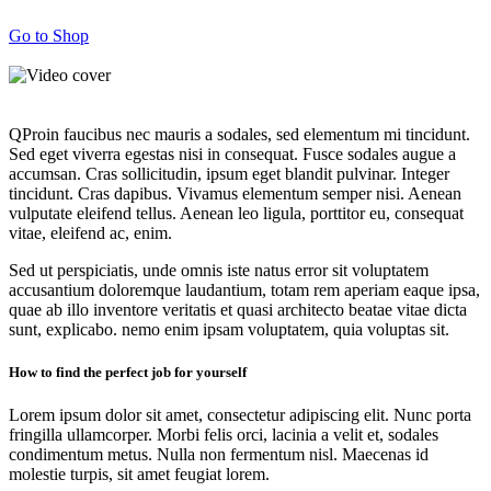
Go to Shop
Q
Proin faucibus nec mauris a sodales, sed elementum mi tincidunt.
Sed eget viverra egestas nisi in consequat. Fusce sodales augue a
accumsan. Cras sollicitudin, ipsum eget blandit pulvinar. Integer
tincidunt. Cras dapibus. Vivamus elementum semper nisi. Aenean
vulputate eleifend tellus. Aenean leo ligula, porttitor eu, consequat
vitae, eleifend ac, enim.
Sed ut perspiciatis, unde omnis iste natus error sit voluptatem
accusantium doloremque laudantium, totam rem aperiam eaque ipsa,
quae ab illo inventore veritatis et quasi architecto beatae vitae dicta
sunt, explicabo. nemo enim ipsam voluptatem, quia voluptas sit.
How to find the perfect job for yourself
Lorem ipsum dolor sit amet, consectetur adipiscing elit. Nunc porta
fringilla ullamcorper. Morbi felis orci, lacinia a velit et, sodales
condimentum metus. Nulla non fermentum nisl. Maecenas id
molestie turpis, sit amet feugiat lorem.