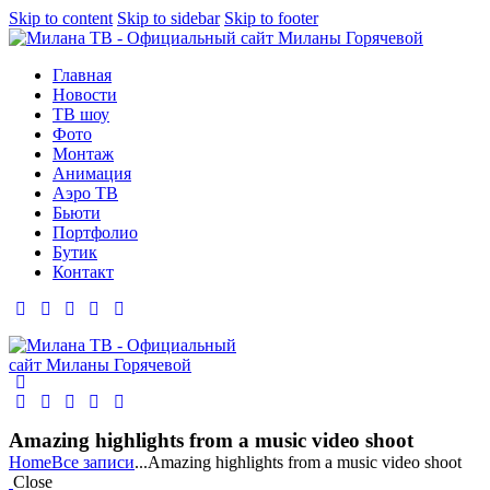
Skip to content
Skip to sidebar
Skip to footer
Главная
Новости
ТВ шоу
Фото
Монтаж
Анимация
Аэро ТВ
Бьюти
Портфолио
Бутик
Контакт
Amazing highlights from a music video shoot
Home
Все записи
...
Amazing highlights from a music video shoot
Close