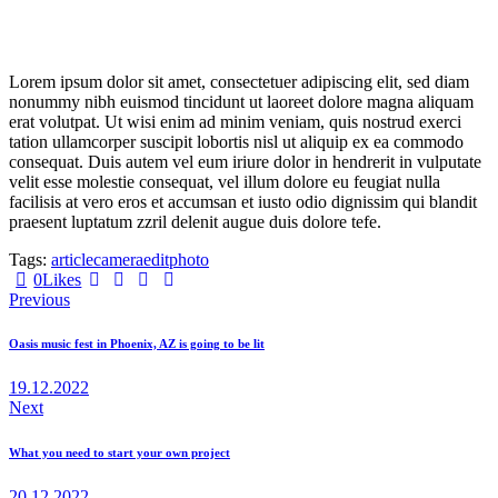
Lorem ipsum dolor sit amet, consectetuer adipiscing elit, sed diam
nonummy nibh euismod tincidunt ut laoreet dolore magna aliquam
erat volutpat. Ut wisi enim ad minim veniam, quis nostrud exerci
tation ullamcorper suscipit lobortis nisl ut aliquip ex ea commodo
consequat. Duis autem vel eum iriure dolor in hendrerit in vulputate
velit esse molestie consequat, vel illum dolore eu feugiat nulla
facilisis at vero eros et accumsan et iusto odio dignissim qui blandit
praesent luptatum zzril delenit augue duis dolore tefe.
Tags:
article
camera
edit
photo
0
Likes
Навигация
Previous
по
Oasis music fest in Phoenix, AZ is going to be lit
записям
19.12.2022
Next
What you need to start your own project
20.12.2022