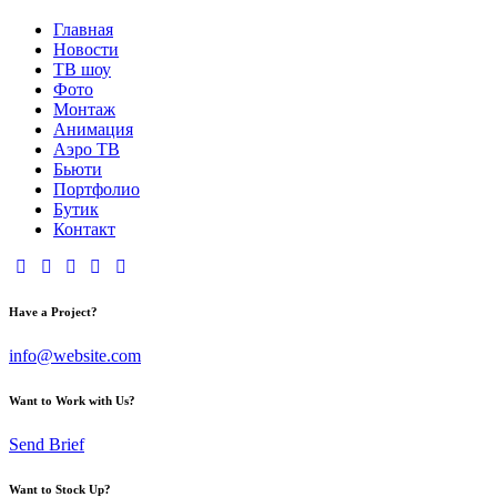
Главная
Новости
ТВ шоу
Фото
Монтаж
Анимация
Аэро ТВ
Бьюти
Портфолио
Бутик
Контакт
Have a Project?
info@website.com
Want to Work with Us?
Send Brief
Want to Stock Up?