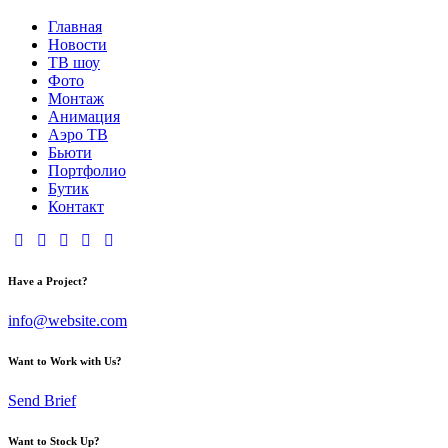
Главная
Новости
ТВ шоу
Фото
Монтаж
Анимация
Аэро ТВ
Бьюти
Портфолио
Бутик
Контакт
Have a Project?
info@website.com
Want to Work with Us?
Send Brief
Want to Stock Up?