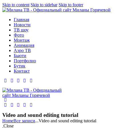
Skip to content
Skip to sidebar
Skip to footer
Главная
Новости
ТВ шоу
Фото
Монтаж
Анимация
Аэро ТВ
Бьюти
Портфолио
Бутик
Контакт
Video and sound editing tutorial
Home
Все записи
...
Video and sound editing tutorial
Close