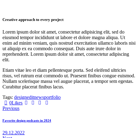
Creative approach to every project
Lorem ipsum dolor sit amet, consectetur adipisicing elit, sed do
eiusmod tempor incididunt ut labore et dolore magna aliqua. Ut
enim ad minim veniam, quis nostrud exercitation ullamco laboris nisi
ut aliquip ex ea commodo consequat. Duis aute irure dolor in
reprehenderit. Lorem ipsum dolor sit amet, consectetur adipiscing
elit.
Etiam vitae leo et diam pellentesque porta. Sed eleifend ultricies
risus, vel rutrum erat commodo ut. Praesent finibus congue euismod.
Nullam scelerisque massa vel augue placerat, a tempor sem egestas.
Curabitur placerat finibus lacus.
Tags:
design
edit
news
portfolio
0
Likes
Навигация
Previous
по
Favorite design podcasts in 2024
записям
29.12.2022