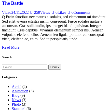
The Battle
Video
24.11.2022
259
Views
0
Likes
0
Comments
Q Proin faucibus nec mauris a sodales, sed elementum mi tincidunt.
Sed eget viverra egestas nisi in consequat. Fusce sodales augue a
accumsan. Cras sollicitudin, ipsum eget blandit pulvinar. Integer
tincidunt. Cras dapibus. Vivamus elementum semper nisi. Aenean
vulputate eleifend tellus. Aenean leo ligula, porttitor eu, consequat
vitae, eleifend ac, enim. Sed ut perspiciatis, unde…
Read More
Search
Найти:
Categories
Aerial
(4)
Animation
(5)
Blog
(9)
News
(3)
Photo
(3)
Standard
(6)