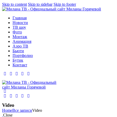
Skip to content
Skip to sidebar
Skip to footer
Главная
Новости
ТВ шоу
Фото
Монтаж
Анимация
Аэро ТВ
Бьюти
Портфолио
Бутик
Контакт
Video
Home
Все записи
Video
Close