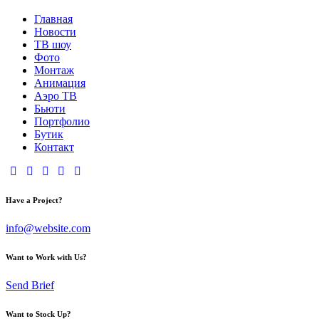
Главная
Новости
ТВ шоу
Фото
Монтаж
Анимация
Аэро ТВ
Бьюти
Портфолио
Бутик
Контакт
Have a Project?
info@website.com
Want to Work with Us?
Send Brief
Want to Stock Up?