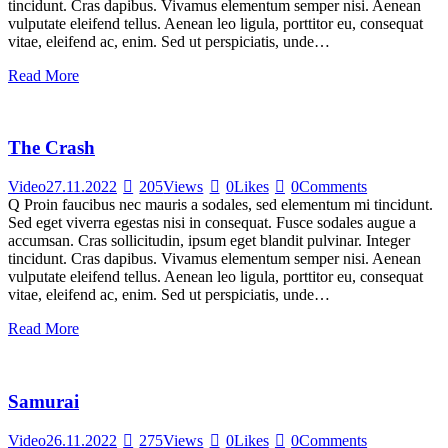
tincidunt. Cras dapibus. Vivamus elementum semper nisi. Aenean
vulputate eleifend tellus. Aenean leo ligula, porttitor eu, consequat
vitae, eleifend ac, enim. Sed ut perspiciatis, unde…
Read More
The Crash
Video
27.11.2022
205
Views
0
Likes
0
Comments
Q Proin faucibus nec mauris a sodales, sed elementum mi tincidunt.
Sed eget viverra egestas nisi in consequat. Fusce sodales augue a
accumsan. Cras sollicitudin, ipsum eget blandit pulvinar. Integer
tincidunt. Cras dapibus. Vivamus elementum semper nisi. Aenean
vulputate eleifend tellus. Aenean leo ligula, porttitor eu, consequat
vitae, eleifend ac, enim. Sed ut perspiciatis, unde…
Read More
Samurai
Video
26.11.2022
275
Views
0
Likes
0
Comments