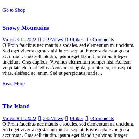
Go to Shop
Snowy Mountains
Video
29.11.2022
219
Views
0
Likes
0
Comments
Q Proin faucibus nec mauris a sodales, sed elementum mi tincidunt.
Sed eget viverra egestas nisi in consequat. Fusce sodales augue a
accumsan. Cras sollicitudin, ipsum eget blandit pulvinar. Integer
tincidunt. Cras dapibus. Vivamus elementum semper nisi. Aenean
vulputate eleifend tellus. Aenean leo ligula, porttitor eu, consequat
vitae, eleifend ac, enim. Sed ut perspiciatis, unde…
Read More
The Island
Video
28.11.2022
242
Views
0
Likes
0
Comments
Q Proin faucibus nec mauris a sodales, sed elementum mi tincidunt.
Sed eget viverra egestas nisi in consequat. Fusce sodales augue a
accumsan. Cras sollicitudin, ipsum eget blandit pulvinar. Integer