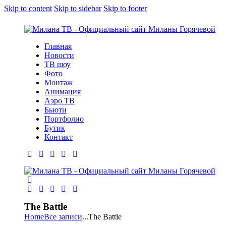
Skip to content
Skip to sidebar
Skip to footer
Главная
Новости
ТВ шоу
Фото
Монтаж
Анимация
Аэро ТВ
Бьюти
Портфолио
Бутик
Контакт
The Battle
Home
Все записи
...
The Battle