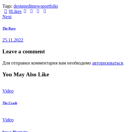
Tags:
design
edit
news
portfolio
0
Likes
Навигация
Next
по
The Race
записям
25.11.2022
Leave a comment
Для отправки комментария вам необходимо
авторизоваться
.
You May Also Like
Video
The Crash
Video
Snowy Mountains