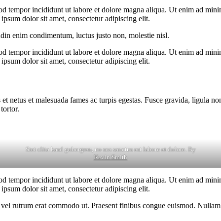
od tempor incididunt ut labore et dolore magna aliqua. Ut enim ad minim
psum dolor sit amet, consectetur adipiscing elit.
udin enim condimentum, luctus justo non, molestie nisl.
od tempor incididunt ut labore et dolore magna aliqua. Ut enim ad minim
psum dolor sit amet, consectetur adipiscing elit.
 et netus et malesuada fames ac turpis egestas. Fusce gravida, ligula non 
tortor.
Stet clita kasd gubergren, no sea sanctus est labore et dolore. By
Kevin Smith
od tempor incididunt ut labore et dolore magna aliqua. Ut enim ad minim
psum dolor sit amet, consectetur adipiscing elit.
sus, vel rutrum erat commodo ut. Praesent finibus congue euismod. Nullam