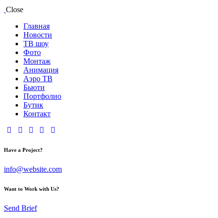
Close
Главная
Новости
ТВ шоу
Фото
Монтаж
Анимация
Аэро ТВ
Бьюти
Портфолио
Бутик
Контакт
Have a Project?
info@website.com
Want to Work with Us?
Send Brief