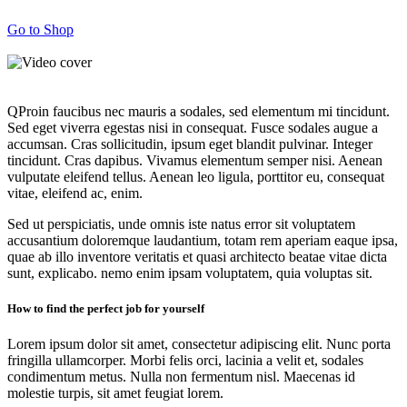
Go to Shop
Q
Proin faucibus nec mauris a sodales, sed elementum mi tincidunt.
Sed eget viverra egestas nisi in consequat. Fusce sodales augue a
accumsan. Cras sollicitudin, ipsum eget blandit pulvinar. Integer
tincidunt. Cras dapibus. Vivamus elementum semper nisi. Aenean
vulputate eleifend tellus. Aenean leo ligula, porttitor eu, consequat
vitae, eleifend ac, enim.
Sed ut perspiciatis, unde omnis iste natus error sit voluptatem
accusantium doloremque laudantium, totam rem aperiam eaque ipsa,
quae ab illo inventore veritatis et quasi architecto beatae vitae dicta
sunt, explicabo. nemo enim ipsam voluptatem, quia voluptas sit.
How to find the perfect job for yourself
Lorem ipsum dolor sit amet, consectetur adipiscing elit. Nunc porta
fringilla ullamcorper. Morbi felis orci, lacinia a velit et, sodales
condimentum metus. Nulla non fermentum nisl. Maecenas id
molestie turpis, sit amet feugiat lorem.