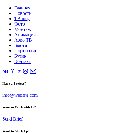
Главная
Новости
ТВ шоу
Фото
Монтаж
Анимация
Аэро ТВ
Бьюти
Портфолио
Бутик
Контакт
Have a Project?
info@website.com
Want to Work with Us?
Send Brief
Want to Stock Up?