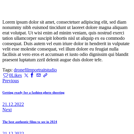
Lorem ipsum dolor sit amet, consectetuer adipiscing elit, sed diam
nonummy nibh euismod tincidunt ut laoreet dolore magna aliquam
erat volutpat. Ut wisi enim ad minim veniam, quis nostrud exerci
tation ullamcorper suscipit lobortis nisl ut aliquip ex ea commodo
consequat. Duis autem vel eum iriure dolor in hendrerit in vulputate
velit esse molestie consequat, vel illum dolore eu feugiat nulla
facilisis at vero eros et accumsan et iusto odio dignissim qui blandit
praesent luptatum zzril delenit augue duis dolore tefe.
Tags:
drone
film
portrait
studio
0
Likes
Навигация
Previous
по
Getting ready for a fashion photo shooting
записям
21.12.2022
Next
The best authentic films to see in 2024
21.12.2022