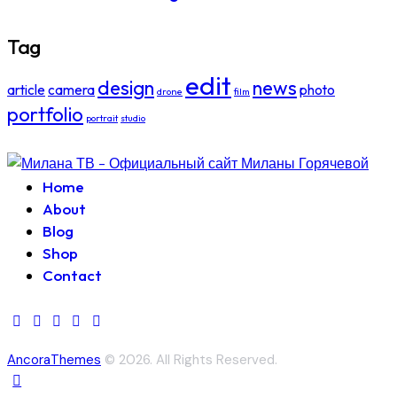
Tag
edit
design
news
article
camera
photo
drone
film
portfolio
portrait
studio
Home
About
Blog
Shop
Contact
AncoraThemes
© 2026. All Rights Reserved.