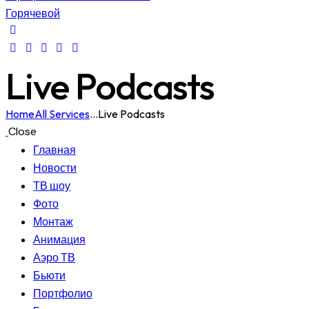
Live Podcasts
Home
All Services
...
Live Podcasts
Close
Главная
Новости
ТВ шоу
Фото
Монтаж
Анимация
Аэро ТВ
Бьюти
Портфолио