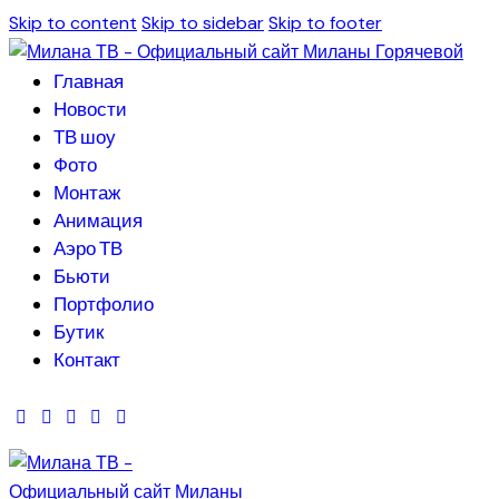
Skip to content
Skip to sidebar
Skip to footer
Главная
Новости
ТВ шоу
Фото
Монтаж
Анимация
Аэро ТВ
Бьюти
Портфолио
Бутик
Контакт