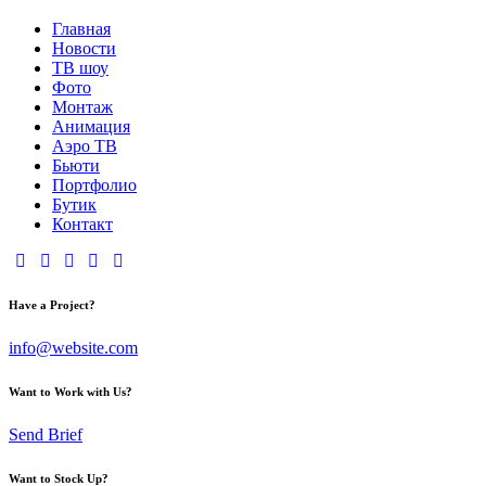
Главная
Новости
ТВ шоу
Фото
Монтаж
Анимация
Аэро ТВ
Бьюти
Портфолио
Бутик
Контакт
Have a Project?
info@website.com
Want to Work with Us?
Send Brief
Want to Stock Up?