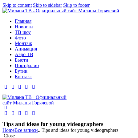
Skip to content
Skip to sidebar
Skip to footer
Главная
Новости
ТВ шоу
Фото
Монтаж
Анимация
Аэро ТВ
Бьюти
Портфолио
Бутик
Контакт
Tips and ideas for young videographers
Home
Все записи
...
Tips and ideas for young videographers
Close