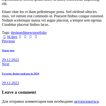
elit.
Etiam vitae leo et diam pellentesque porta. Sed eleifend ultricies
risus, vel rutrum erat commodo ut. Praesent finibus congue euismod.
Nullam scelerisque massa vel augue placerat, a tempor sem egestas.
Curabitur placerat finibus lacus.
Tags:
design
edit
news
portfolio
0
Likes
Навигация
Previous
по
Quote post
записям
29.12.2022
Next
Favorite design podcasts in 2024
29.12.2022
Leave a comment
Для отправки комментария вам необходимо
авторизоваться
.